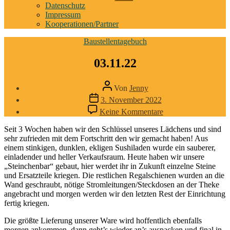
anzeigen
Datenschutz
Impressum
Kooperationen/Partner
Kategorien
Baustellentagebuch
03.11.22
Beitragsautor
Von
Jenny
Beitragsdatum
3. November 2022
zu
Keine Kommentare
03.11.22
Seit 3 Wochen haben wir den Schlüssel unseres Lädchens und sind
sehr zufrieden mit dem Fortschritt den wir gemacht haben! Aus
einem stinkigen, dunklen, ekligen Sushiladen wurde ein sauberer,
einladender und heller Verkaufsraum. Heute haben wir unsere
„Steinchenbar“ gebaut, hier werdet ihr in Zukunft einzelne Steine
und Ersatzteile kriegen. Die restlichen Regalschienen wurden an die
Wand geschraubt, nötige Stromleitungen/Steckdosen an der Theke
angebracht und morgen werden wir den letzten Rest der Einrichtung
fertig kriegen.
Die größte Lieferung unserer Ware wird hoffentlich ebenfalls
morgen ankommen, dann geht’s wieder an’s auspacken und final in